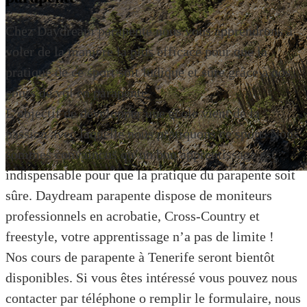
Chez Daydream parapente nous vous apprendrons à
voler de la manière la plus efficace pour que la
pratique de ce sport soit ludique et sûre grâce à nos
cours de vol en parapente.
L’objectif de développer une école vient de la
passion avec laquelle nous pratiquons ce sport. Nous
sommes convaincus qu’un bon apprentissage est
indispensable pour que la pratique du parapente soit
sûre. Daydream parapente dispose de moniteurs
Cours de parapente
professionnels en acrobatie, Cross-Country et
Cours de parapente à Tenerife
freestyle, votre apprentissage n’a pas de limite !
Nos cours de parapente à Tenerife seront bientôt
disponibles. Si vous êtes intéressé vous pouvez nous
contacter par téléphone o remplir le formulaire, nous