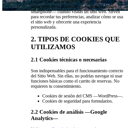
Las cookies son pequeños archivos de texto que se
almacenan en tu dispositivo —ordenador, tablet,
smartphone— cuando visitas un sitio web. Sirven
para recordar tus preferencias, analizar cómo se usa
Política de Cookies
el sitio web y ofrecerte una experiencia
personalizada.
2. TIPOS DE COOKIES QUE
UTILIZAMOS
2.1 Cookies técnicas o necesarias
Son indispensables para el funcionamiento correcto
del Sitio Web. Sin ellas, no podrías navegar ni usar
funciones básicas como el carrito de reservas. No
requieren tu consentimiento.
Cookies de sesión del CMS —WordPress—.
Cookies de seguridad para formularios.
2.2 Cookies de análisis —Google
Analytics—