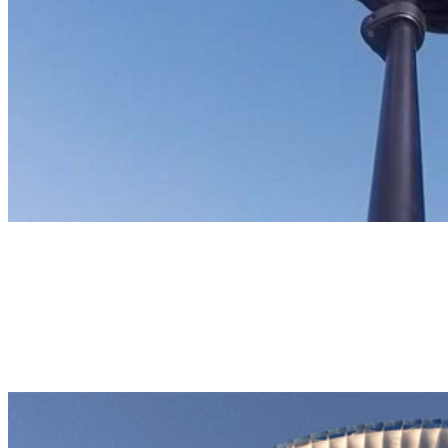
Extreme
VOL ACROBATIQUE
Un vol acrobatique exclusif, uniquement dans Daydream. Vous
aimez l'adrénaline ? Ce vol est fait pour vous. Profitez des acrobaties
les plus radicales dans un environnement unique. Durée
indéterminée | 140€.