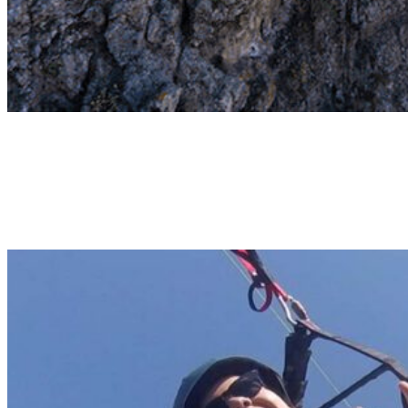
Ifonche
VOL DE MONYENNE MONTAGNE
Volez depuis le sommet d'Adeje ! Décollant à 1000 mètres
d'altitude, vous survolerez les flèches rocheuses de la vallée d'Adeje
et descendrez jusqu'à la côte d'Adeje. 20-25min | 120€.